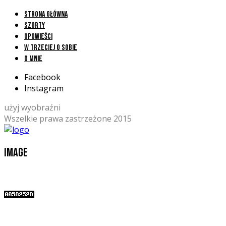
Strona główna
Szorty
Opowieści
W trzeciej o sobie
O mnie
Facebook
Instagram
użyj wyobraźni
Wszelkie prawa zastrzeżone 2015
image