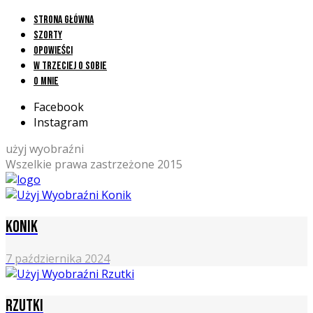
Strona główna
Szorty
Opowieści
W trzeciej o sobie
O mnie
Facebook
Instagram
użyj wyobraźni
Wszelkie prawa zastrzeżone 2015
Konik
7 października 2024
Rzutki