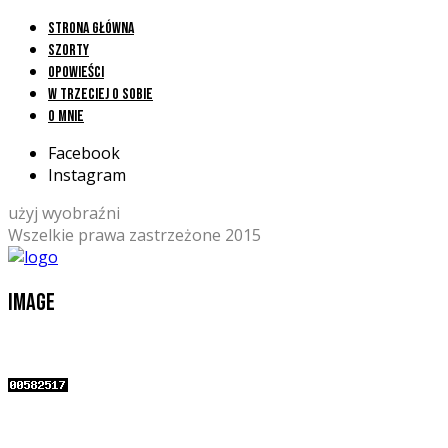
Strona główna
Szorty
Opowieści
W trzeciej o sobie
O mnie
Facebook
Instagram
użyj wyobraźni
Wszelkie prawa zastrzeżone 2015
image