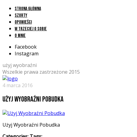
Strona główna
Szorty
Opowieści
W trzeciej o sobie
O mnie
Facebook
Instagram
użyj wyobraźni
Wszelkie prawa zastrzeżone 2015
4 marca 2016
Użyj Wyobraźni Pobudka
Użyj Wyobraźni Pobudka
Categories:
Tags: