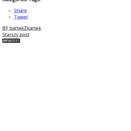
Share
Tweet
BY bartekZkartek
Starszy post