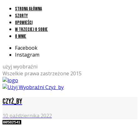
Strona główna
Szorty
Opowieści
W trzeciej o sobie
O mnie
Facebook
Instagram
użyj wyobraźni
Wszelkie prawa zastrzeżone 2015
Czyż_by
10 października 2022