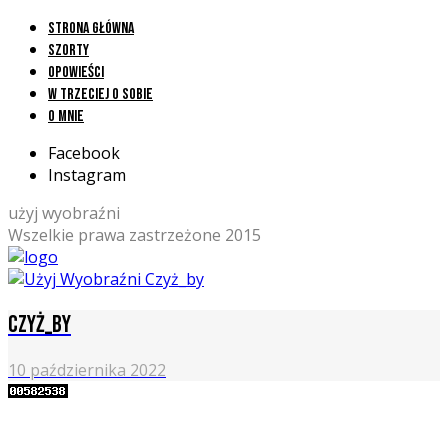
Strona główna
Szorty
Opowieści
W trzeciej o sobie
O mnie
Facebook
Instagram
użyj wyobraźni
Wszelkie prawa zastrzeżone 2015
Czyż_by
10 października 2022