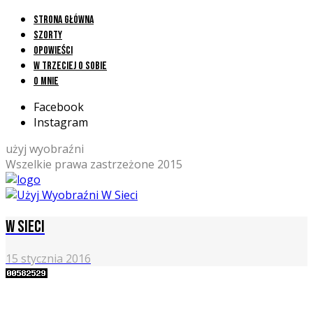
Strona główna
Szorty
Opowieści
W trzeciej o sobie
O mnie
Facebook
Instagram
użyj wyobraźni
Wszelkie prawa zastrzeżone 2015
W sieci
15 stycznia 2016