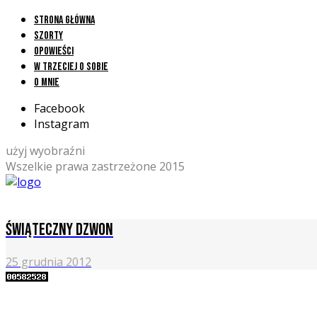
Strona główna
Szorty
Opowieści
W trzeciej o sobie
O mnie
Facebook
Instagram
użyj wyobraźni
Wszelkie prawa zastrzeżone 2015
Świąteczny dzwon
25 grudnia 2012