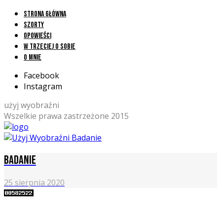
Strona główna
Szorty
Opowieści
W trzeciej o sobie
O mnie
Facebook
Instagram
użyj wyobraźni
Wszelkie prawa zastrzeżone 2015
Badanie
25 sierpnia 2020