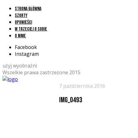
Strona główna
Szorty
Opowieści
W trzeciej o sobie
O mnie
Facebook
Instagram
użyj wyobraźni
Wszelkie prawa zastrzeżone 2015
7 października 2016
img_0493