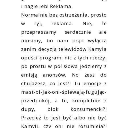
i nagle jeb! Reklama.
Normalnie bez ostrzeżenia, prosto
w ryj, reklama. Nie, że
przepraszamy serdecznie ale
musimy, bo nam prąd wyłączą
zanim decyzją telewidzów Kamyla
opuści program, nic z tych rzeczy,
po prostu w pół słowa jedziemy z
emisją anonsów. No żesz do
chujażesz, co jest?! Tu emocje z
mast-bi-jak-oni-śpiewają-fugując-
przedpokój, a tu, kompletnie z
dupy, blok konsumencki?!
Przecież to jest być albo nie być
Kamyli, czy oni nie rozumieją?!