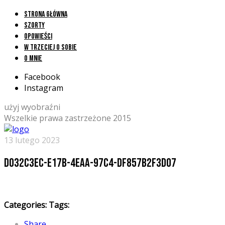
Strona główna
Szorty
Opowieści
W trzeciej o sobie
O mnie
Facebook
Instagram
użyj wyobraźni
Wszelkie prawa zastrzeżone 2015
13 lutego 2023
D032C3EC-E17B-4EAA-97C4-DF857B2F3D07
Categories:
Tags:
Share