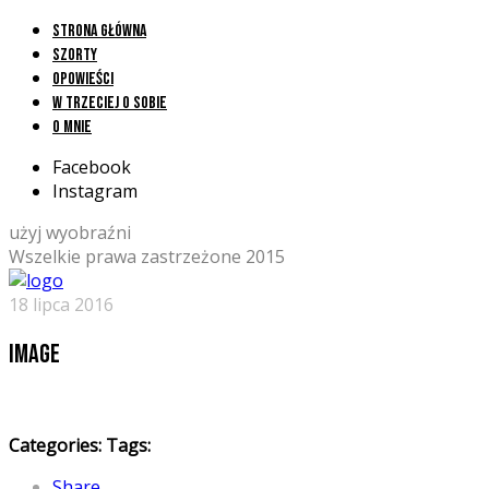
Strona główna
Szorty
Opowieści
W trzeciej o sobie
O mnie
Facebook
Instagram
użyj wyobraźni
Wszelkie prawa zastrzeżone 2015
18 lipca 2016
image
Categories:
Tags:
Share