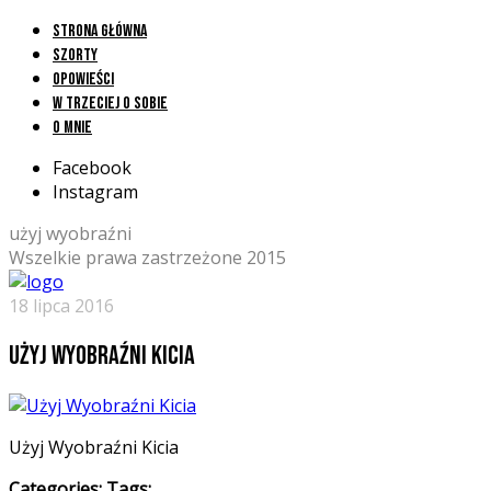
Strona główna
Szorty
Opowieści
W trzeciej o sobie
O mnie
Facebook
Instagram
użyj wyobraźni
Wszelkie prawa zastrzeżone 2015
18 lipca 2016
Użyj Wyobraźni Kicia
Użyj Wyobraźni Kicia
Categories:
Tags: