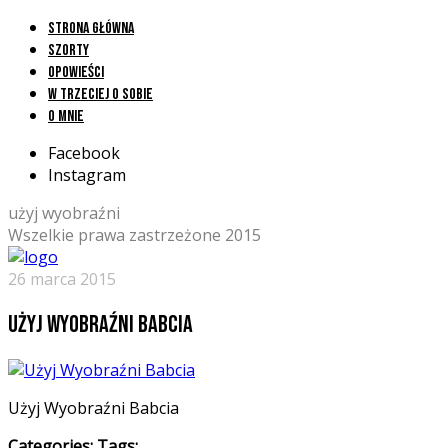
Strona główna
Szorty
Opowieści
W trzeciej o sobie
O mnie
Facebook
Instagram
użyj wyobraźni
Wszelkie prawa zastrzeżone 2015
26 marca 2015
Użyj Wyobraźni Babcia
Użyj Wyobraźni Babcia
Categories:
Tags: