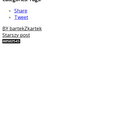
Share
Tweet
BY bartekZkartek
Starszy post