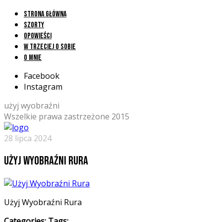
Strona główna
Szorty
Opowieści
W trzeciej o sobie
O mnie
Facebook
Instagram
użyj wyobraźni
Wszelkie prawa zastrzeżone 2015
28 lipca 2024
Użyj Wyobraźni Rura
Użyj Wyobraźni Rura
Categories:
Tags: