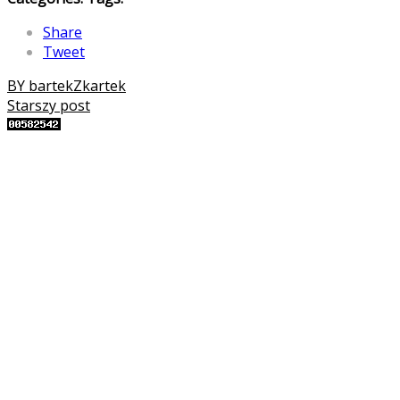
Share
Tweet
BY bartekZkartek
Starszy post