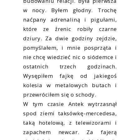
budowaniu relacji. Była pierwsza
w nocy. Byłem głodny. Trochę
naćpany adrenaliną i pigułami,
które ze źrenic robiły czarne
dziury. Za dwie godziny zejdzie,
pomyślałem, i mnie posprząta i
nie chcę wiedzieć nic o siódemce i
ostatnich trzech godzinach.
Wysępiłem fajkę od jakiegoś
kolesia w metalowych butach i
przewróciłem się o schody.
W tym czasie Antek wytrzasnął
spod ziemi taksówkę-mercedesa,
taką hotelową, z telewizorami i
zapachem newcar. Za fajerą