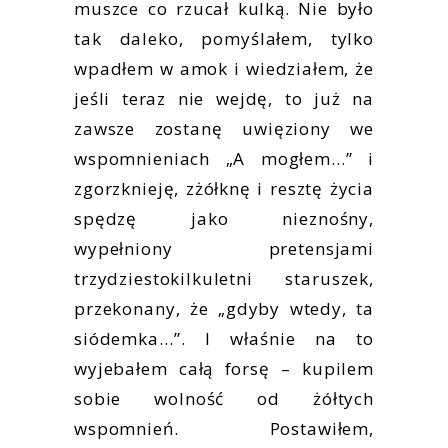
muszce co rzucał kulką. Nie było
tak daleko, pomyślałem, tylko
wpadłem w amok i wiedziałem, że
jeśli teraz nie wejdę, to już na
zawsze zostanę uwięziony we
wspomnieniach „A mogłem…” i
zgorzknieję, zżółknę i resztę życia
spędzę jako nieznośny,
wypełniony pretensjami
trzydziestokilkuletni staruszek,
przekonany, że „gdyby wtedy, ta
siódemka…”. I właśnie na to
wyjebałem całą forsę – kupilem
sobie wolność od żółtych
wspomnień. Postawiłem,