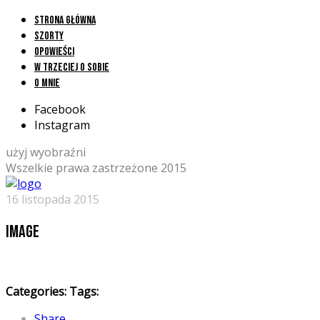
Strona główna
Szorty
Opowieści
W trzeciej o sobie
O mnie
Facebook
Instagram
użyj wyobraźni
Wszelkie prawa zastrzeżone 2015
16 listopada 2015
image
Categories:
Tags:
Share