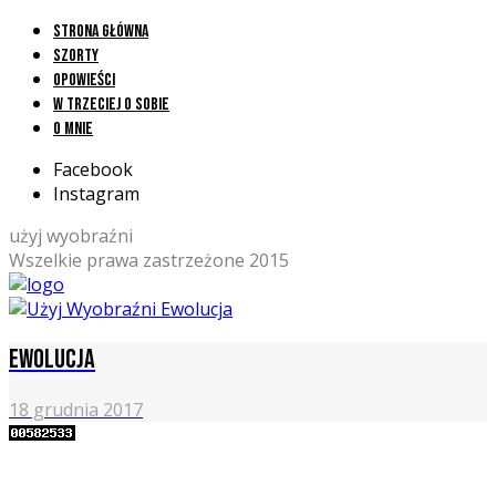
Strona główna
Szorty
Opowieści
W trzeciej o sobie
O mnie
Facebook
Instagram
użyj wyobraźni
Wszelkie prawa zastrzeżone 2015
Ewolucja
18 grudnia 2017