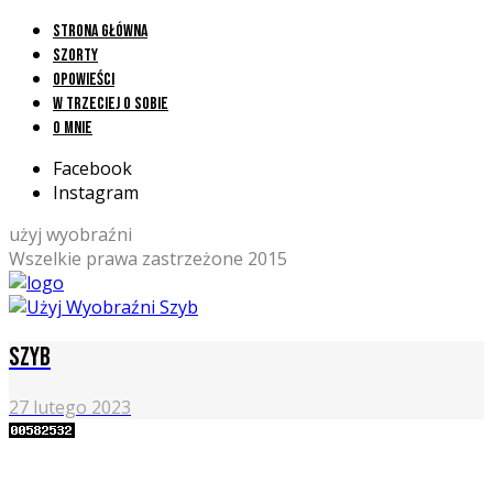
Strona główna
Szorty
Opowieści
W trzeciej o sobie
O mnie
Facebook
Instagram
użyj wyobraźni
Wszelkie prawa zastrzeżone 2015
Szyb
27 lutego 2023