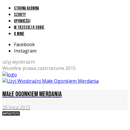
Strona główna
Szorty
Opowieści
W trzeciej o sobie
O mnie
Facebook
Instagram
użyj wyobraźni
Wszelkie prawa zastrzeżone 2015
Małe ogonkiem merdania
26 lipca 2015