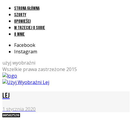
Strona główna
Szorty
Opowieści
W trzeciej o sobie
O mnie
Facebook
Instagram
użyj wyobraźni
Wszelkie prawa zastrzeżone 2015
Lej
1 stycznia 2020