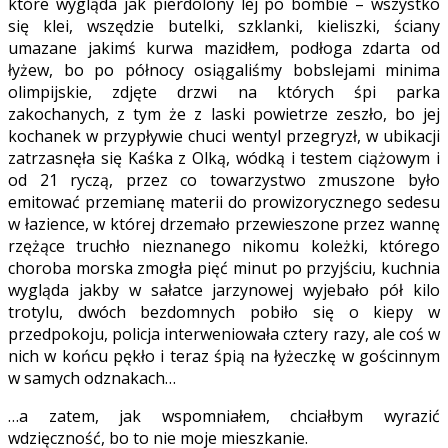
które wygląda jak pierdolony lej po bombie – wszystko
się klei, wszędzie butelki, szklanki, kieliszki, ściany
umazane jakimś kurwa mazidłem, podłoga zdarta od
łyżew, bo po północy osiągaliśmy bobslejami minima
olimpijskie, zdjęte drzwi na których śpi parka
zakochanych, z tym że z laski powietrze zeszło, bo jej
kochanek w przypływie chuci wentyl przegryzł, w ubikacji
zatrzasnęła się Kaśka z Olką, wódką i testem ciążowym i
od 21 ryczą, przez co towarzystwo zmuszone było
emitować przemianę materii do prowizorycznego sedesu
w łazience, w której drzemało przewieszone przez wannę
rzężące truchło nieznanego nikomu koleżki, którego
choroba morska zmogła pięć minut po przyjściu, kuchnia
wygląda jakby w sałatce jarzynowej wyjebało pół kilo
trotylu, dwóch bezdomnych pobiło się o kiepy w
przedpokoju, policja interweniowała cztery razy, ale coś w
nich w końcu pękło i teraz śpią na łyżeczkę w gościnnym
w samych odznakach…
…a zatem, jak wspomniałem, chciałbym wyrazić
wdzięczność, bo to nie moje mieszkanie.