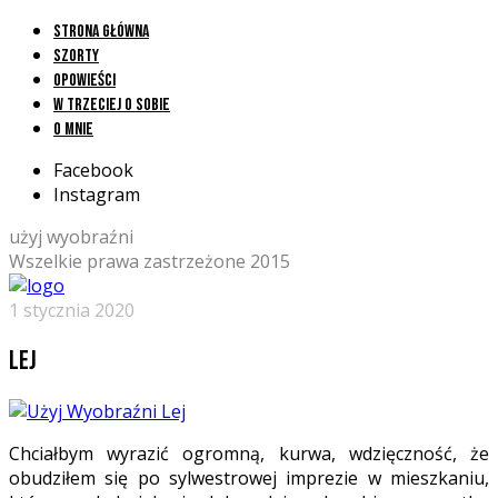
Strona główna
Szorty
Opowieści
W trzeciej o sobie
O mnie
Facebook
Instagram
użyj wyobraźni
Wszelkie prawa zastrzeżone 2015
1 stycznia 2020
Lej
Chciałbym wyrazić ogromną, kurwa, wdzięczność, że
obudziłem się po sylwestrowej imprezie w mieszkaniu,