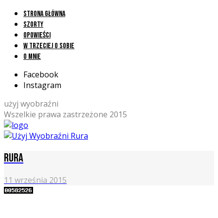
Strona główna
Szorty
Opowieści
W trzeciej o sobie
O mnie
Facebook
Instagram
użyj wyobraźni
Wszelkie prawa zastrzeżone 2015
Rura
11 września 2015