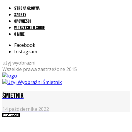
Strona główna
Szorty
Opowieści
W trzeciej o sobie
O mnie
Facebook
Instagram
użyj wyobraźni
Wszelkie prawa zastrzeżone 2015
Śmietnik
14 października 2022