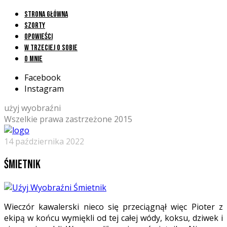
Strona główna
Szorty
Opowieści
W trzeciej o sobie
O mnie
Facebook
Instagram
użyj wyobraźni
Wszelkie prawa zastrzeżone 2015
14 października 2022
Śmietnik
Wieczór kawalerski nieco się przeciągnął więc Pioter z
ekipą w końcu wymiękli od tej całej wódy, koksu, dziwek i