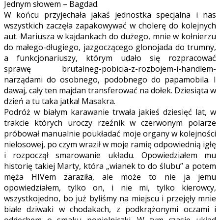
Jednym słowem – Bagdad.
W końcu przyjechała jakaś jednostka specjalna i nas
wszystkich zaczęła zapakowywać w cholerę do kolejnych
aut. Mariusza w kajdankach do dużego, mnie w kołnierzu
do małego-długiego, jazgoczącego glonojada do trumny,
a funkcjonariuszy, którym udało się rozpracować
sprawę brutalneg-pobicia-z-rozbojem-i-handlem-
narządami do osobnego, podobnego do papamobila. I
dawaj, cały ten majdan transferować na dołek. Dziesiąta w
dzień a tu taka jatka! Masakra.
Podróż w białym karawanie trwała jakieś dziesięć lat, w
trakcie których uroczy rzeźnik w czerwonym polarze
próbował manualnie poukładać moje organy w kolejności
nielosowej, po czym wraził w moje ramię odpowiednią igłę
i rozpoczął smarowanie układu. Opowiedziałem mu
historię takiej Marty, która „wianek to do ślubu” a potem
męża HIVem zaraziła, ale może to nie ja jemu
opowiedziałem, tylko on, i nie mi, tylko kierowcy,
wszystkojedno, bo już byliśmy na miejscu i przejęły mnie
białe dziwaki w chodakach, z podkrążonymi oczami i
oddechem o smaku popielniczki. W tym czasie układ