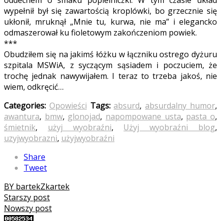
wypełnił był się zawartością kroplówki, bo grzecznie się
ukłonił, mruknął „Mnie tu, kurwa, nie ma” i elegancko
odmaszerował ku fioletowym zakończeniom powiek.
***
Obudziłem się na jakimś łóżku w łączniku ostrego dyżuru
szpitala MSWiA, z syczącym sąsiadem i poczuciem, że
trochę jednak nawywijałem. I teraz to trzeba jakoś, nie
wiem, odkręcić…
Categories:
Opowieści
Tags:
absurd
,
absurdalny humor
,
awantura
,
bmw
,
glonojad
,
napompowane usta
,
pasta o
,
śmietnik
,
użyj wyobraźni
,
Użyj wyobraźni blog
,
uzyjwyobrazni
,
użyjwyobraźni
Share
Tweet
BY bartekZkartek
Starszy post
Nowszy post