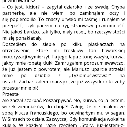
pewno Mariusz.
– Co jest, kicior? – zapytał dziarsko i ze swadą. Chyba
partnerkę, ale nie wiem, bo zamknąłem oczy i
się popierdoliło. To znaczy urwało mi taśmę i runąłem w
przepaść, czyli padłem na ryj, straciwszy przytomność.
Nie jakoś bardzo, tak tylko, mały reset, bo rzeczywistości
mi się ponakładały.
Doszedłem do siebie po kilku plaskaczach na
otrzeźwienie, które mi troskliwy fan bawarskiej
motoryzacji wymierzył. Ta jego łapa z tonę ważyła, kurwa,
jakby mnie łopatą tłukł. Zamrugałem porozumiewawczo,
że już jestem z powrotem, ale Mariusz uparcie strzelał
mnie po dziobie z „Tyziomuśwstawaj!” na
ustach. Zacharczałem znacząco, że już wszystko ok i żeby
przestał mnie bić.
Przestał.
Ale zaczął szarpać. Poszarpywać. No, kurwa, co ja jestem,
worek ziemniaków, do chuja?! Żałuję, że nie miałem ze
sobą klucza francuskiego, bo odwinąłbym mu w sagan.
W Simsach to działa. Zazwyczaj. Gdy komunikacja wokalna
kuleje. W każdym razie rzęziłem „Stary, już-jestem-z-