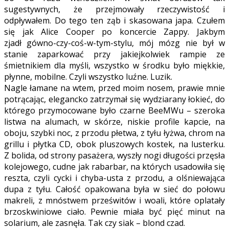
sugestywnych, że przejmowały rzeczywistość i
odpływałem. Do tego ten ząb i skasowana japa. Czułem
się jak Alice Cooper po koncercie Zappy. Jakbym
zjadł gówno-czy-coś-w-tym-stylu, mój mózg nie był w
stanie zaparkować przy jakiejkolwiek rampie ze
śmietnikiem dla myśli, wszystko w środku było miękkie,
płynne, mobilne. Czyli wszystko luźne. Luzik.
Nagle łamane na wtem, przed moim nosem, prawie mnie
potrącając, elegancko zatrzymał się wydziarany łokieć, do
którego przymocowane było czarne BeeMWu – szeroka
listwa na alumach, w skórze, niskie profile kapcie, na
oboju, szybki noc, z przodu płetwa, z tyłu łyżwa, chrom na
grillu i płytka CD, obok pluszowych kostek, na lusterku.
Z bolida, od strony pasażera, wyszły nogi długości przęsła
kolejowego, cudne jak rabarbar, na których usadowiła się
reszta, czyli cycki i chyba-usta z przodu, a olśniewająca
dupa z tyłu. Całość opakowana była w sieć do połowu
makreli, z mnóstwem prześwitów i woali, które oplatały
brzoskwiniowe ciało. Pewnie miała być pięć minut na
solarium, ale zasnęła. Tak czy siak – blond czad.