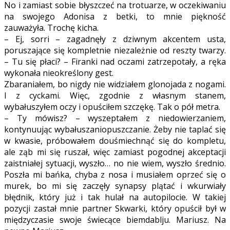
No i zamiast sobie błyszczeć na trotuarze, w oczekiwaniu
na swojego Adonisa z betki, to mnie piękność
zauważyła. Trochę kicha.
– Ej, sorri – zagadnęły z dziwnym akcentem usta,
poruszające się kompletnie niezależnie od reszty twarzy.
– Tu się płaci? – Firanki nad oczami zatrzepotały, a ręka
wykonała nieokreślony gest.
Zbaraniałem, bo nigdy nie widziałem glonojada z nogami.
I z cyckami. Więc, zgodnie z własnym stanem,
wybałuszyłem oczy i opuściłem szczękę. Tak o pół metra.
– Ty mówisz? – wyszeptałem z niedowierzaniem,
kontynuując wybałuszaniopuszczanie. Żeby nie taplać się
w kwasie, próbowałem douśmiechnąć się do kompletu,
ale ząb mi się ruszał, więc zamiast pogodnej akceptacji
zaistniałej sytuacji, wyszło… no nie wiem, wyszło średnio.
Poszła mi bańka, chyba z nosa i musiałem oprzeć się o
murek, bo mi się zaczęły synapsy plątać i wkurwiały
błędnik, który już i tak hulał na autopilocie. W takiej
pozycji zastał mnie partner Skwarki, który opuścił był w
międzyczasie swoje świecące biemdablju. Mariusz. Na