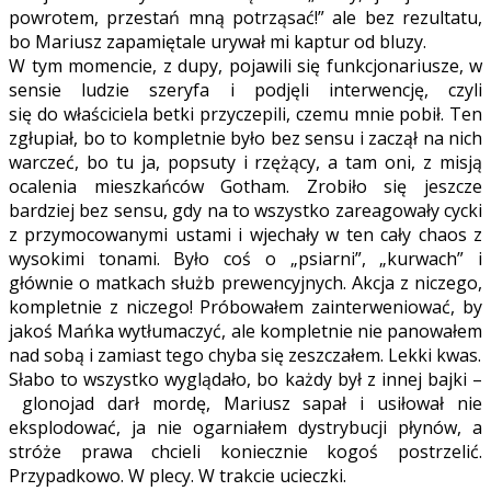
powrotem, przestań mną potrząsać!” ale bez rezultatu,
bo Mariusz zapamiętale urywał mi kaptur od bluzy.
W tym momencie, z dupy, pojawili się funkcjonariusze, w
sensie ludzie szeryfa i podjęli interwencję, czyli
się do właściciela betki przyczepili, czemu mnie pobił. Ten
zgłupiał, bo to kompletnie było bez sensu i zaczął na nich
warczeć, bo tu ja, popsuty i rzężący, a tam oni, z misją
ocalenia mieszkańców Gotham. Zrobiło się jeszcze
bardziej bez sensu, gdy na to wszystko zareagowały cycki
z przymocowanymi ustami i wjechały w ten cały chaos z
wysokimi tonami. Było coś o „psiarni”, „kurwach” i
głównie o matkach służb prewencyjnych. Akcja z niczego,
kompletnie z niczego! Próbowałem zainterweniować, by
jakoś Mańka wytłumaczyć, ale kompletnie nie panowałem
nad sobą i zamiast tego chyba się zeszczałem. Lekki kwas.
Słabo to wszystko wyglądało, bo każdy był z innej bajki –
glonojad darł mordę, Mariusz sapał i usiłował nie
eksplodować, ja nie ogarniałem dystrybucji płynów, a
stróże prawa chcieli koniecznie kogoś postrzelić.
Przypadkowo. W plecy. W trakcie ucieczki.