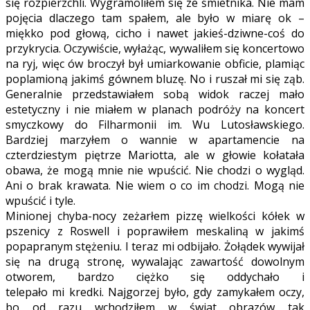
się rozpierzchli. Wygramoliłem się ze śmietnika. Nie mam
pojęcia dlaczego tam spałem, ale było w miarę ok –
miękko pod głową, cicho i nawet jakieś-dziwne-coś do
przykrycia. Oczywiście, wyłażąc, wywaliłem się koncertowo
na ryj, więc ów broczył był umiarkowanie obficie, plamiąc
poplamioną jakimś gównem bluzę. No i ruszał mi się ząb.
Generalnie przedstawiałem sobą widok raczej mało
estetyczny i nie miałem w planach podróży na koncert
smyczkowy do Filharmonii im. Wu Lutosławskiego.
Bardziej marzyłem o wannie w apartamencie na
czterdziestym piętrze Mariotta, ale w głowie kołatała
obawa, że mogą mnie nie wpuścić. Nie chodzi o wygląd.
Ani o brak krawata. Nie wiem o co im chodzi. Mogą nie
wpuścić i tyle.
Minionej chyba-nocy zeżarłem pizzę wielkości kółek w
pszenicy z Roswell i poprawiłem meskaliną w jakimś
popapranym stężeniu. I teraz mi odbijało. Żołądek wywijał
się na drugą stronę, wywalając zawartość dowolnym
otworem, bardzo ciężko się oddychało i
telepało mi kredki. Najgorzej było, gdy zamykałem oczy,
bo od razu wchodziłem w świat obrazów tak