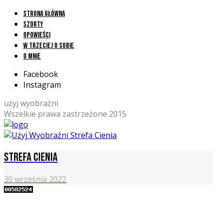
Strona główna
Szorty
Opowieści
W trzeciej o sobie
O mnie
Facebook
Instagram
użyj wyobraźni
Wszelkie prawa zastrzeżone 2015
Strefa cienia
30 września 2022