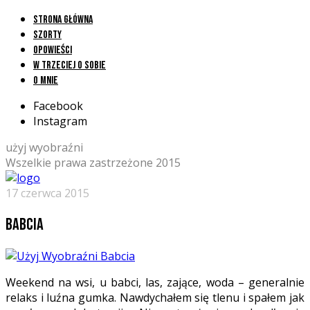
Strona główna
Szorty
Opowieści
W trzeciej o sobie
O mnie
Facebook
Instagram
użyj wyobraźni
Wszelkie prawa zastrzeżone 2015
17 czerwca 2015
Babcia
Weekend na wsi, u babci, las, zające, woda – generalnie
relaks i luźna gumka. Nawdychałem się tlenu i spałem jak