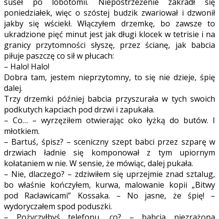
suseł po lobotomii. Niepostrzeżenie zakradł się
poniedziałek, więc o szóstej budzik zwariował i dzwonił
jakby się wściekł. Włączyłem drzemkę, bo zawsze to
ukradzione pięć minut jest jak długi klocek w tetrisie i na
granicy przytomności słyszę, przez ścianę, jak babcia
piłuje paszczę co sił w płucach:
– Halo! Halo!
Dobra tam, jestem nieprzytomny, to się nie dzieje, śpię
dalej.
Trzy drzemki później babcia przyszurała w tych swoich
podkutych kapciach pod drzwi i zapukała.
– Co… – wyrzęziłem otwierając oko łyżką do butów. I
młotkiem.
– Bartuś, śpisz? – sceniczny szept babci przez szparę w
drzwiach ładnie się komponował z tym upiornym
kołataniem w nie. W sensie, że mówiąc, dalej pukała.
– Nie, dlaczego? – zdziwiłem się uprzejmie znad sztalug,
bo właśnie kończyłem, kurwa, malowanie kopii „Bitwy
pod Racławicami” Kossaka. – No jasne, że śpię! –
wydoryczałem spod poduszki.
– Pożyczyłbyś telefonu, co? – babcia niezrażona