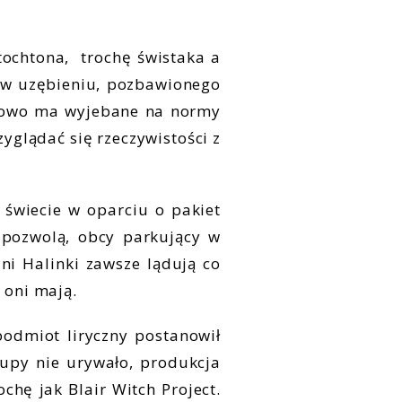
tochtona, trochę świstaka a
i w uzębieniu, pozbawionego
amowo ma wyjebane na normy
zyglądać się rzeczywistości z
świecie w oparciu o pakiet
e pozwolą, obcy parkujący w
ni Halinki zawsze lądują co
 oni mają.
podmiot liryczny postanowił
Dupy nie urywało, produkcja
chę jak Blair Witch Project.