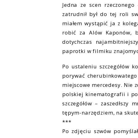
Jedna ze scen rzeczonego 
zatrudnił był do tej roli
miałem wystąpić ja z koleg
robić za Alów Kaponów, b
dotychczas najambitniejs
paprotki w filmiku znajomy
Po ustaleniu szczegółów k
porywać cherubinkowatego 
miejscowe mercedesy. Nie z
polskiej kinematografii i p
szczegółów – zaszedłszy mn
tępym-narzędziem, na skutek
***
Po zdjęciu szwów pomyślał