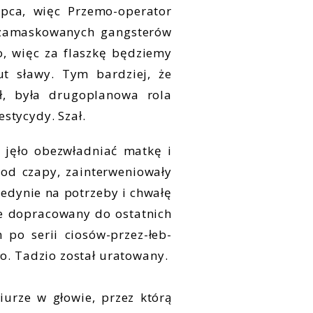
opca, więc Przemo-operator
i zamaskowanych gangsterów
o, więc za flaszkę będziemy
t sławy. Tym bardziej, że
ł, była drugoplanowa rola
stycydy. Szał.
 jęło obezwładniać matkę i
od czapy, zainterweniowały
edynie na potrzeby i chwałę
nie dopracowany do ostatnich
 po serii ciosów-przez-łeb-
o. Tadzio został uratowany.
urze w głowie, przez którą