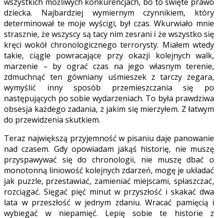
wszystkich możliwych konkurencjach, bo to święte prawo
dziecka. Najbardziej wymiernym czynnikiem, który
determinował te moje wyścigi, był czas. Wkurwiało mnie
strasznie, że wszyscy są tacy nim zesrani i że wszystko się
kręci wokół chronologicznego terrorysty. Miałem wtedy
takie, ciągle powracające przy okazji kolejnych walk,
marzenie – by ograć czas na jego własnym terenie,
zdmuchnąć ten gówniany uśmieszek z tarczy zegara,
wymyślić inny sposób przemieszczania się po
następujących po sobie wydarzeniach. To była prawdziwa
obsesja każdego zadania, z jakim się mierzyłem. Z łatwym
do przewidzenia skutkiem.
Teraz największą przyjemność w pisaniu daje panowanie
nad czasem. Gdy opowiadam jakąś historię, nie muszę
przyspawywać się do chronologii, nie muszę dbać o
monotonną liniowość kolejnych zdarzeń, mogę je układać
jak puzzle, przestawiać, zamieniać miejscami, spłaszczać,
rozciągać. Sięgać pięć minut w przyszłość i skakać dwa
lata w przeszłość w jednym zdaniu. Wracać pamięcią i
wybiegać w niepamięć. Lepię sobie te historie z