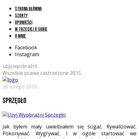
Strona główna
Szorty
Opowieści
W trzeciej o sobie
O mnie
Facebook
Instagram
użyj wyobraźni
Wszelkie prawa zastrzeżone 2015
26 lutego 2013
Sprzęgło
Jak byłem mały uwielbiałem się ścigać. Rywalizować.
Pokonywać. Wygrywać. I w ogóle startować we