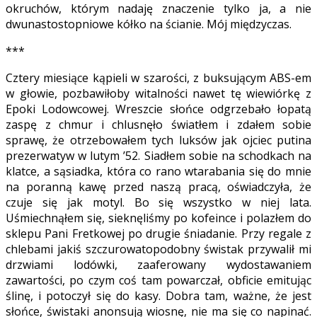
okruchów, którym nadaję znaczenie tylko ja, a nie
dwunastostopniowe kółko na ścianie. Mój międzyczas.
***
Cztery miesiące kąpieli w szarości, z buksującym ABS-em
w głowie, pozbawiłoby witalności nawet tę wiewiórkę z
Epoki Lodowcowej. Wreszcie słońce odgrzebało łopatą
zaspę z chmur i chlusnęło światłem i zdałem sobie
sprawę, że otrzebowałem tych luksów jak ojciec putina
prezerwatyw w lutym ’52. Siadłem sobie na schodkach na
klatce, a sąsiadka, która co rano wtarabania się do mnie
na poranną kawę przed naszą pracą, oświadczyła, że
czuje się jak motyl. Bo się wszystko w niej lata.
Uśmiechnąłem się, sieknęliśmy po kofeince i polazłem do
sklepu Pani Fretkowej po drugie śniadanie. Przy regale z
chlebami jakiś szczurowatopodobny świstak przywalił mi
drzwiami lodówki, zaaferowany wydostawaniem
zawartości, po czym coś tam powarczał, obficie emitując
ślinę, i potoczył się do kasy. Dobra tam, ważne, że jest
słońce, świstaki anonsują wiosnę, nie ma się co napinać.