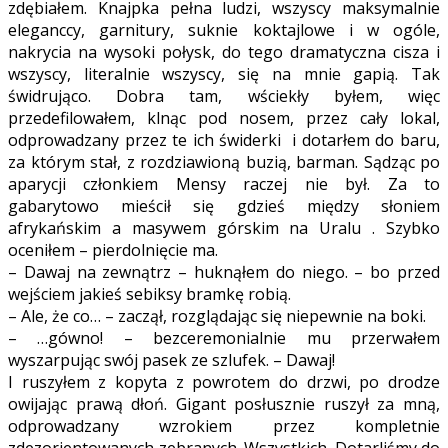
zdębiałem. Knajpka pełna ludzi, wszyscy maksymalnie
eleganccy, garnitury, suknie koktajlowe i w ogóle,
nakrycia na wysoki połysk, do tego dramatyczna cisza i
wszyscy, literalnie wszyscy, się na mnie gapią. Tak
świdrująco. Dobra tam, wściekły byłem, więc
przedefilowałem, klnąc pod nosem, przez cały lokal,
odprowadzany przez te ich świderki i dotarłem do baru,
za którym stał, z rozdziawioną buzią, barman. Sądząc po
aparycji członkiem Mensy raczej nie był. Za to
gabarytowo mieścił się gdzieś między słoniem
afrykańskim a masywem górskim na Uralu . Szybko
oceniłem – pierdolnięcie ma.
– Dawaj na zewnątrz – huknąłem do niego. – bo przed
wejściem jakieś sebiksy bramkę robią.
– Ale, że co… – zaczął, rozglądając się niepewnie na boki.
– …gówno! – bezceremonialnie mu przerwałem
wyszarpując swój pasek ze szlufek. – Dawaj!
I ruszyłem z kopyta z powrotem do drzwi, po drodze
owijając prawą dłoń. Gigant posłusznie ruszył za mną,
odprowadzany wzrokiem przez kompletnie
zdezorientowanych zebranych. Wszystkich. Dotarliśmy do