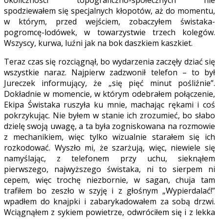
spodziewałem się specjalnych kłopotów, aż do momentu,
w którym, przed wejściem, zobaczyłem świstaka-
pogromcę-lodówek, w towarzystwie trzech kolegów.
Wszyscy, kurwa, luźni jak na bok daszkiem kaszkiet.
Teraz czas się rozciągnął, bo wydarzenia zaczęły dziać się
wszystkie naraz. Najpierw zadzwonił telefon – to był
Jureczek informujący, że „się pięć minut pośliźnie”.
Dokładnie w momencie, w którym odebrałem połączenie,
Ekipa Świstaka ruszyła ku mnie, machając rękami i coś
pokrzykując. Nie byłem w stanie ich zrozumieć, bo słabo
dzielę swoją uwagę, a ta była zogniskowana na rozmowie
z mechanikiem, więc tylko wizualnie starałem się ich
rozkodować. Wyszło mi, że szarżują, więc, niewiele się
namyślając, z telefonem przy uchu, sieknąłem
pierwszego, najwyższego świstaka, ni to sierpem ni
cepem, więc trochę niezbornie, w sagan, chuja tam
trafiłem bo zeszło w szyję i z głośnym „Wypierdalać!”
wpadłem do knajpki i zabarykadowałem za sobą drzwi.
Wciągnąłem z sykiem powietrze, odwróciłem się i z lekka