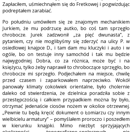
Zapłaciłem, uśmiechnąłem się do Fretkowej i pogwizdując
podreptałem zarabiać.
Po południu umówiłem się ze znajomym mechanikiem
Jurkiem, że mu podrzucę autko, bo coś tam sprzęgło
chrobocze. Jurek zadzwonił „za pięć dwunasta”, z
pytaniem, czy nie moglibyśmy się zderzyć na ulicy P. w
osiedlowej knajpce D., i tam dam mu kluczyki i auto i w
ogóle, bo on testuje inny samochód i tak mu będzie
najwygodniej. Dobra, co za różnica, może być i na
księżycu, tylko żeby naprawił to chroboczące sprzęgło, bo
chrobocze mi sprzegło. Podjechałem na miejsce, chwilę
przed czasem i zaparkowałem naprzeciwko. Wokół
panowały klimaty cokolwiek orientalne, było cholernie
daleko od stwierdzenia, że dzielnica poradziła sobie z
przestępczością i całkiem przypadkiem można by było,
otrzymać jedenaście ciosów nożem w okolice otrzewnej.
„Pewnie tu będą kręcić dokument o Łomiarzu czy innym
wielbicielu armatury” – pomyślałem proroczo i poszedłem
w kierunku knajpki. Mimo niezbyt sprzyjających
okoliczności topograficzno-społecznych nie