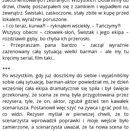
drzwi, chwilę poszarpałem się z zamkiem i wypadłem na
zewnątrz. Świstaki, zaskoczone, stały zbite w kupę przed
lokalem, wyraźnie poruszone.
– I co teraz, kurwa?! – ryknąłem wściekły. – Tańczymy?!
Wszyscy obecni – człowiek-słoń, Świstak i jego ekipa –
rozdziawili gęby, bo chyba ich przerosło.
– Przepraszam pana bardzo – zaczął wyraźnie
zażenowany całą sytuacją wielki barman – ale my tu
kręcimy serial, film taki…
***
Po wszystkim, gdy już doszliśmy do siebie i wyjaśniliśmy
sobie całą sytuację, barman-aktor powiedział mi, że dzień
wcześniej cała ekipa dramatycznie się spiła i był święcie
przekonany, że scena ze mną była przygotowana przez
reżysera, tyle, że on, aktor, zgubił gdzieś ten kawałek
scenariusza. Postanowił więc szyć na żywca i grać pod to,
co widzi. Reżyser myślał w pierwszej chwili, że to
scenarzysta wprowadził poprawki i moje wejście było
zamierzone, a scenarzysta uważał, że ta nowa scena to