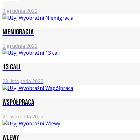
9 grudnia 2022
Niemigracja
5 grudnia 2022
13 cali
28 listopada 2022
Współpraca
21 listopada 2022
Wlewy