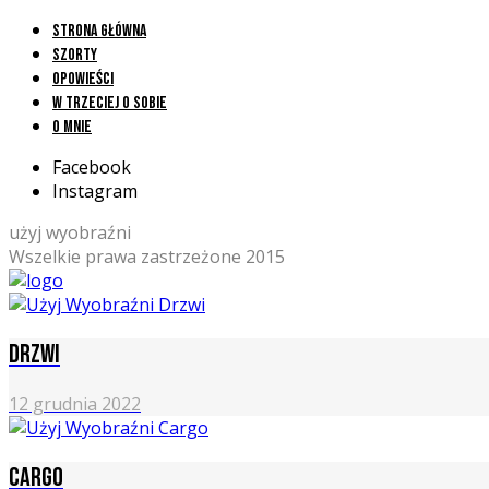
Strona główna
Szorty
Opowieści
W trzeciej o sobie
O mnie
Facebook
Instagram
użyj wyobraźni
Wszelkie prawa zastrzeżone 2015
Drzwi
12 grudnia 2022
Cargo